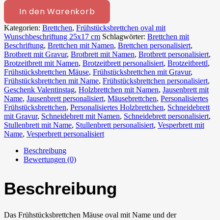
In den Warenkorb
Kategorien:
Brettchen
,
Frühstücksbrettchen oval mit
Wunschbeschriftung 25x17 cm
Schlagwörter:
Brettchen mit
Beschriftung
,
Brettchen mit Namen
,
Brettchen personalisiert
,
Brotbrett mit Gravur
,
Brotbrett mit Namen
,
Brotbrett personalisiert
,
Brotzeitbrett mit Namen
,
Brotzeitbrett personalisiert
,
Brotzeitbrettl
,
Frühstücksbrettchen Mäuse
,
Frühstücksbrettchen mit Gravur
,
Frühstücksbrettchen mit Name
,
Frühstücksbrettchen personalisiert
,
Geschenk Valentinstag
,
Holzbrettchen mit Namen
,
Jausenbrett mit
Name
,
Jausenbrett personalisiert
,
Mäusebrettchen
,
Personalisiertes
Frühstücksbrettchen
,
Personalisiertes Holzbrettchen
,
Schneidebrett
mit Gravur
,
Schneidebrett mit Namen
,
Schneidebrett personalisiert
,
Stullenbrett mit Name
,
Stullenbrett personalisiert
,
Vesperbrett mit
Name
,
Vesperbrett personalisiert
Beschreibung
Bewertungen (0)
Beschreibung
Das Frühstücksbrettchen Mäuse oval mit Name und der