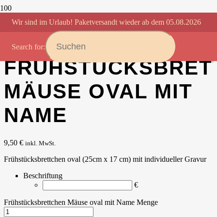
Startseite
/
Brettchen
/
Frühstücksbrettchen oval mit
Wir sind im Urlaub! Paketversandt wieder ab dem 05.08.2026
Wunschbeschriftung 25x17 cm
/ Frühstücksbrettchen Mäuse oval
mit Name
Search for:
FRÜHSTÜCKSBRET
MÄUSE OVAL MIT
NAME
9,50
€
inkl. MwSt.
Frühstücksbrettchen oval (25cm x 17 cm) mit individueller Gravur
Beschriftung
€
Frühstücksbrettchen Mäuse oval mit Name Menge