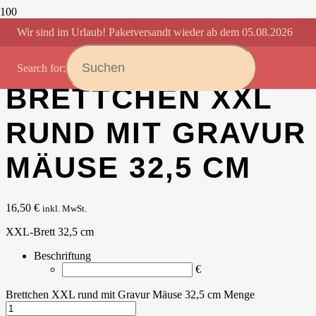
Startseite
/
Brettchen
/
Frühstücksbrettchen rund mit
Wir sind im Urlaub! Paketversandt wieder ab dem 05.08.2026
Wunschbeschriftung 25 cm
/ Brettchen XXL rund mit Gravur
Mäuse 32,5 cm
Search for:
BRETTCHEN XXL
RUND MIT GRAVUR
MÄUSE 32,5 CM
16,50
€
inkl. MwSt.
XXL-Brett 32,5 cm
Beschriftung
€
Brettchen XXL rund mit Gravur Mäuse 32,5 cm Menge