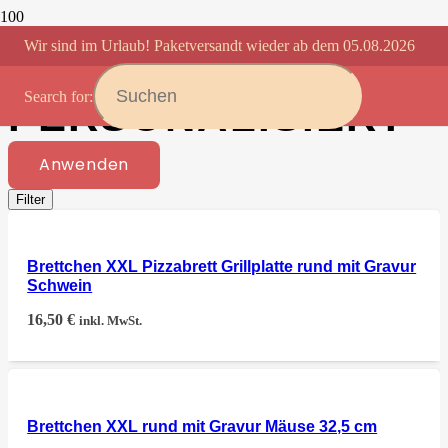
Wir sind im Urlaub! Paketversandt wieder ab dem 05.08.2026
HOLZBRETTCHEN
Search for:
PERSONALISIERT
Anwenden
Filter
Brettchen XXL Pizzabrett Grillplatte rund mit Gravur
Schwein
16,50
€
inkl. MwSt.
Brettchen XXL rund mit Gravur Mäuse 32,5 cm