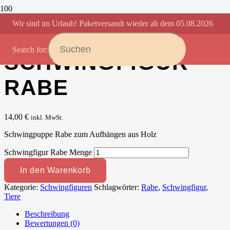
Wir sind im Urlaub! Paketversandt wieder ab dem 05.08.2026
Startseite
/
Schwingfiguren
/ Schwingfigur Rabe
Search for:
SCHWINGFIGUR
RABE
14,00
€
inkl. MwSt.
Schwingpuppe Rabe zum Aufhängen aus Holz
Schwingfigur Rabe Menge
In den Warenkorb
Kategorie:
Schwingfiguren
Schlagwörter:
Rabe
,
Schwingfigur
,
Tiere
Beschreibung
Bewertungen (0)