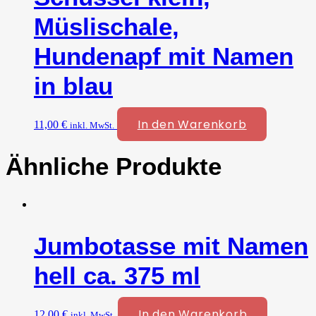
Müslischale,
Hundenapf mit Namen
in blau
In den Warenkorb
11,00
€
inkl. MwSt.
Ähnliche Produkte
Jumbotasse mit Namen
hell ca. 375 ml
In den Warenkorb
12,00
€
inkl. MwSt.