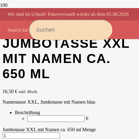
Wir sind im Urlaub! Paketversandt wieder ab dem 05.08.2026
Startseite
/
Namenstassen
/ Jumbotasse XXL mit Namen ca. 650 ml
Search for:
JUMBOTASSE XXL
MIT NAMEN CA.
650 ML
16,50
€
inkl. MwSt.
Namentasse XXL, Jumbotasse mit Namen blau
Beschriftung
€
Jumbotasse XXL mit Namen ca. 650 ml Menge