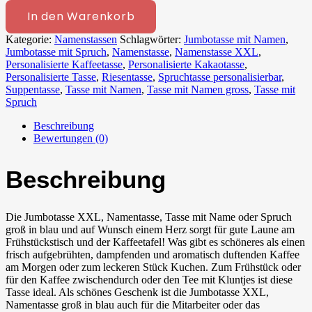
In den Warenkorb
Kategorie:
Namenstassen
Schlagwörter:
Jumbotasse mit Namen
,
Jumbotasse mit Spruch
,
Namenstasse
,
Namenstasse XXL
,
Personalisierte Kaffeetasse
,
Personalisierte Kakaotasse
,
Personalisierte Tasse
,
Riesentasse
,
Spruchtasse personalisierbar
,
Suppentasse
,
Tasse mit Namen
,
Tasse mit Namen gross
,
Tasse mit
Spruch
Beschreibung
Bewertungen (0)
Beschreibung
Die Jumbotasse XXL, Namentasse, Tasse mit Name oder Spruch
groß in blau und auf Wunsch einem Herz sorgt für gute Laune am
Frühstückstisch und der Kaffeetafel! Was gibt es schöneres als einen
frisch aufgebrühten, dampfenden und aromatisch duftenden Kaffee
am Morgen oder zum leckeren Stück Kuchen. Zum Frühstück oder
für den Kaffee zwischendurch oder den Tee mit Kluntjes ist diese
Tasse ideal. Als schönes Geschenk ist die Jumbotasse XXL,
Namentasse groß in blau auch für die Mitarbeiter oder das