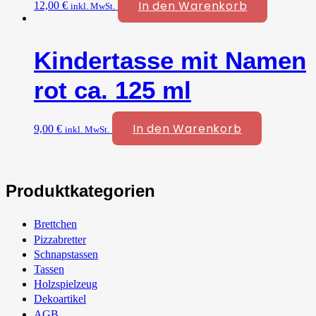
In den Warenkorb
12,00
€
inkl. MwSt.
Kindertasse mit Namen
rot ca. 125 ml
In den Warenkorb
9,00
€
inkl. MwSt.
Produktkategorien
Brettchen
Pizzabretter
Schnapstassen
Tassen
Holzspielzeug
Dekoartikel
AGB