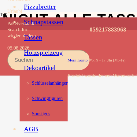
Pizzabretter
Urlaub!
NICHT ALLE TAS
Schnapstassen
Paketversandt
059217883968
Search for:
wieder ab dem
Tassen
05.08.2026
Holzspielzeug
Mein Konto
Von 9 – 17 Uhr (Mo-Fr)
Dekoartikel
Produkt
wurde deinem Warenkorb h
Schlüsselanhänger
Schwingfiguren
Sonstiges
AGB