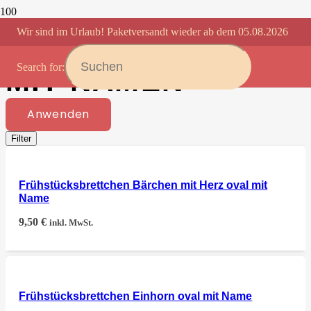
Wir sind im Urlaub! Paketversandt wieder ab dem 05.08.2026
STULLENBRETT
Search for:
MIT NAMEN
Anwenden
Filter
Frühstücksbrettchen Bärchen mit Herz oval mit
Name
9,50
€
inkl. MwSt.
Frühstücksbrettchen Einhorn oval mit Name