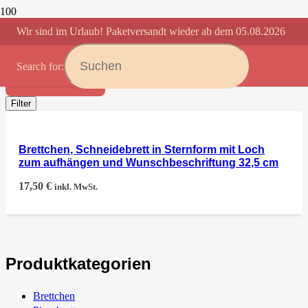
Wir sind im Urlaub! Paketversandt wieder ab dem 05.08.2026
STERNBRETTCHEN
Search for:
Anwenden
Filter
Brettchen, Schneidebrett in Sternform mit Loch
zum aufhängen und Wunschbeschriftung 32,5 cm
17,50
€
inkl. MwSt.
Produktkategorien
Brettchen