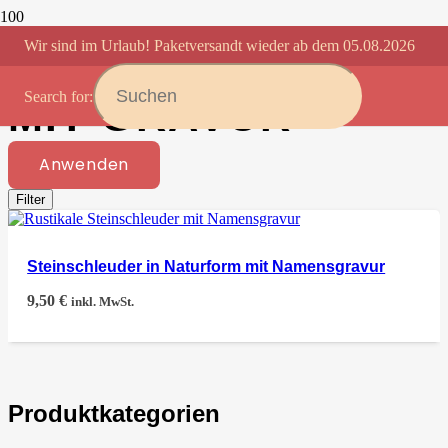
Wir sind im Urlaub! Paketversandt wieder ab dem 05.08.2026
STEINSCHLEUDER
Search for:
MIT GRAVUR
Anwenden
Filter
Steinschleuder in Naturform mit Namensgravur
9,50
€
inkl. MwSt.
Produktkategorien