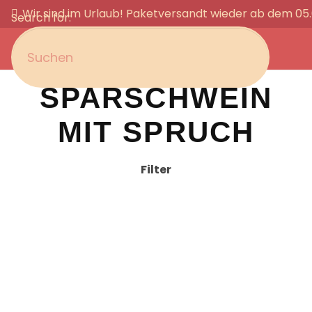
Wir sind im Urlaub! Paketversandt wieder ab dem 05
Search for:
SPARSCHWEIN
MIT SPRUCH
Filter
Sparschwein aus Keramik in blau mit Name
11,50
€
inkl. MwSt.