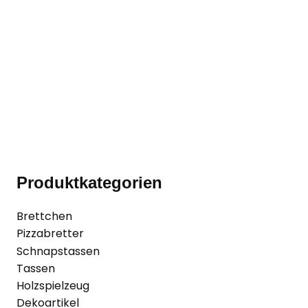
Sparschwein aus Keramik in hellrot mit Name
oder Spruch
11,50
€
inkl. MwSt.
Produktkategorien
Brettchen
Pizzabretter
Schnapstassen
Tassen
Holzspielzeug
Dekoartikel