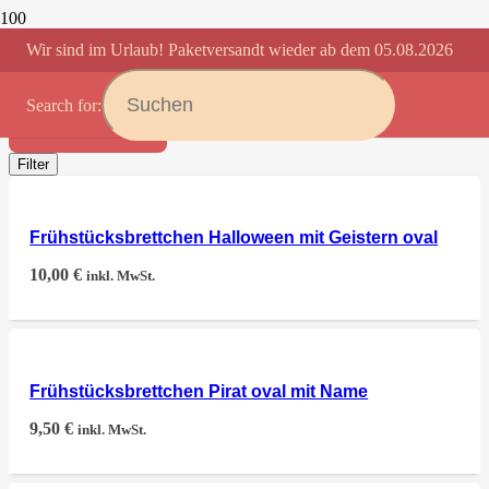
Wir sind im Urlaub! Paketversandt wieder ab dem 05.08.2026
SEERÄUBERBRETT
Search for:
Anwenden
Filter
Frühstücksbrettchen Halloween mit Geistern oval
10,00
€
inkl. MwSt.
Frühstücksbrettchen Pirat oval mit Name
9,50
€
inkl. MwSt.