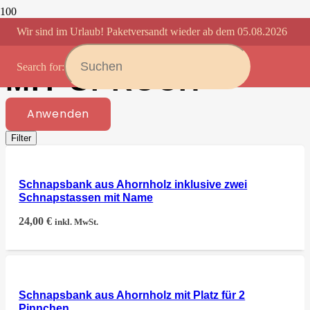
Wir sind im Urlaub! Paketversandt wieder ab dem 05.08.2026
SCHNAPSBANK
Search for:
MIT SPRUCH
Anwenden
Filter
Schnapsbank aus Ahornholz inklusive zwei
Schnapstassen mit Name
24,00
€
inkl. MwSt.
Schnapsbank aus Ahornholz mit Platz für 2
Pinnchen