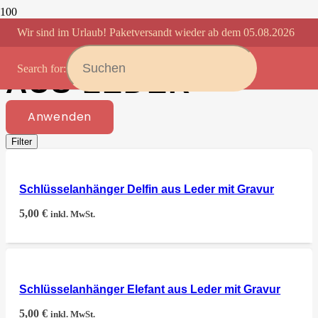
Wir sind im Urlaub! Paketversandt wieder ab dem 05.08.2026
SCHLÜSSELANHÄN
Search for:
AUS LEDER
Anwenden
Filter
Schlüsselanhänger Delfin aus Leder mit Gravur
5,00
€
inkl. MwSt.
Schlüsselanhänger Elefant aus Leder mit Gravur
5,00
€
inkl. MwSt.