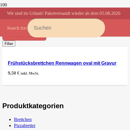
Wir sind im Urlaub! Paketversandt wieder ab dem 05.08.2026
RENNWAGENBRET
Search for:
Anwenden
Filter
Frühstücksbrettchen Rennwagen oval mit Gravur
9,50
€
inkl. MwSt.
Produktkategorien
Brettchen
Pizzabretter