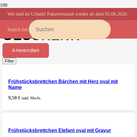
Wir sind im Urlaub! Paketversandt wieder ab dem 05.08.2026
PERSONALISIERTE
Search for:
GESCHENK
Anwenden
Filter
Frühstücksbrettchen Bärchen mit Herz oval mit
Name
9,50
€
inkl. MwSt.
Frühstücksbrettchen Elefant oval mit Gravur