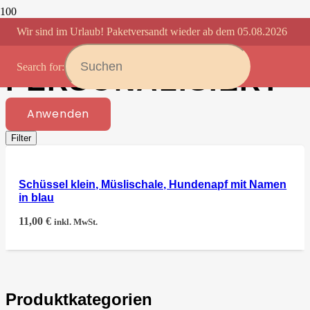
Wir sind im Urlaub! Paketversandt wieder ab dem 05.08.2026
MÜSLISCHALE
Search for:
PERSONALISIERT
Anwenden
Filter
Schüssel klein, Müslischale, Hundenapf mit Namen
in blau
11,00
€
inkl. MwSt.
Produktkategorien