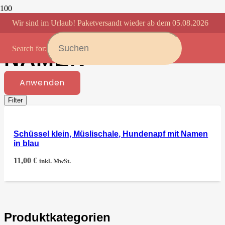
Wir sind im Urlaub! Paketversandt wieder ab dem 05.08.2026
MÜSLISCHALE MIT
Search for:
NAMEN
Anwenden
Filter
Schüssel klein, Müslischale, Hundenapf mit Namen
in blau
11,00
€
inkl. MwSt.
Produktkategorien