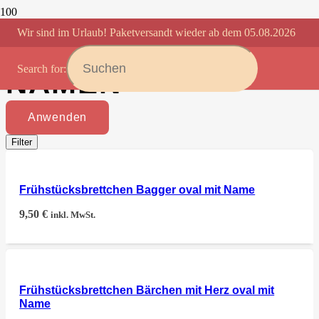
Wir sind im Urlaub! Paketversandt wieder ab dem 05.08.2026
JAUSENBRETT MIT
Search for:
NAMEN
Anwenden
Filter
Frühstücksbrettchen Bagger oval mit Name
9,50
€
inkl. MwSt.
Frühstücksbrettchen Bärchen mit Herz oval mit
Name