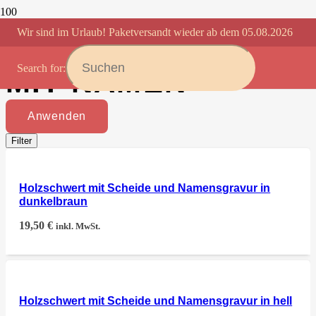
Wir sind im Urlaub! Paketversandt wieder ab dem 05.08.2026
HOLZSCHWERT
Search for:
MIT NAMEN
Anwenden
Filter
Holzschwert mit Scheide und Namensgravur in
dunkelbraun
19,50
€
inkl. MwSt.
Holzschwert mit Scheide und Namensgravur in hell